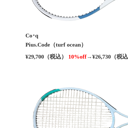
Co･q
Pius.Code（turf ocean）
¥29,700（税込）
10%off
→¥26,730（税