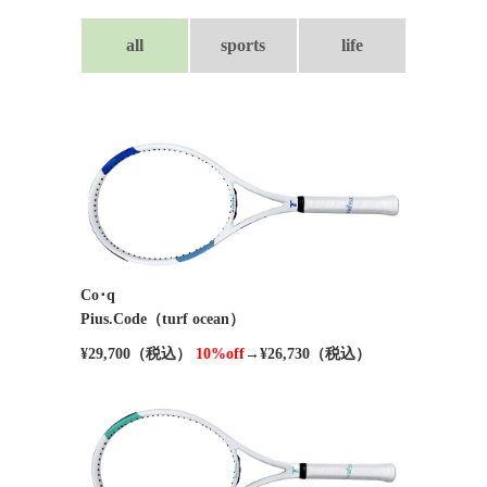
all
sports
life
Co･q
Pius.Code（turf ocean）
¥29,700（税込）
10%off
→¥26,730（税込）