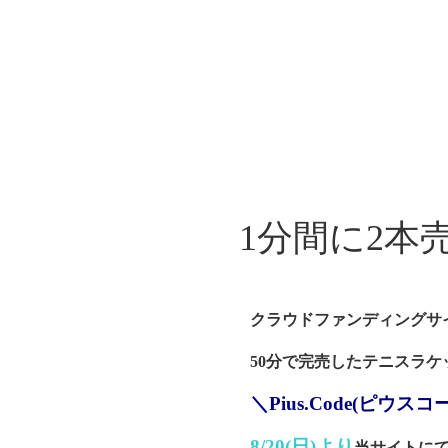
1分間に2本
クラウドファンディングサイト
50分で完売したテニスラケ
＼Pius.Code(ピウスコ
8/20(日)より
当サイトに