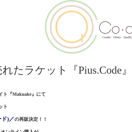
売れたラケット『Pius.Co
『Makuake』にて
ット
ード)／
の再販決定！！
てオンライン購入が