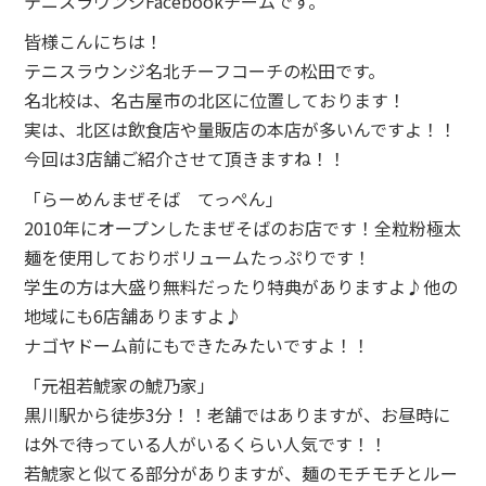
テニスラウンジFacebookチームです。
皆様こんにちは！
テニスラウンジ名北チーフコーチの松田です。
名北校は、名古屋市の北区に位置しております！
実は、北区は飲食店や量販店の本店が多いんですよ！！
今回は3店舗ご紹介させて頂きますね！！
「らーめんまぜそば てっぺん」
2010年にオープンしたまぜそばのお店です！全粒粉極太
麺を使用しておりボリュームたっぷりです！
学生の方は大盛り無料だったり特典がありますよ♪他の
地域にも6店舗ありますよ♪
ナゴヤドーム前にもできたみたいですよ！！
「元祖若鯱家の鯱乃家」
黒川駅から徒歩3分！！老舗ではありますが、お昼時に
は外で待っている人がいるくらい人気です！！
若鯱家と似てる部分がありますが、麺のモチモチとルー