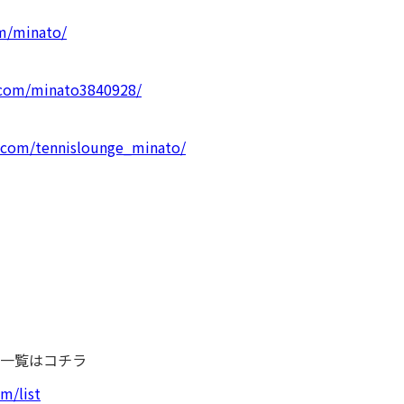
om/minato/
.com/minato3840928/
.com/tennislounge_minato/
一覧はコチラ
m/list