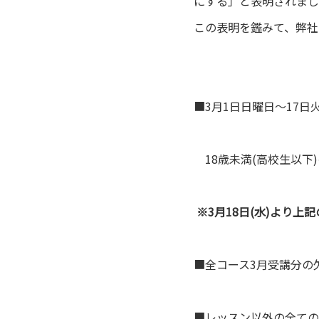
にする」と表明されまし
この表明を鑑みて、弊社
■3月1日日曜日〜17
18歳未満(高校生以下)の
※3月18日(水)より
■全コース3月受講分の
■レッスン以外の全ての