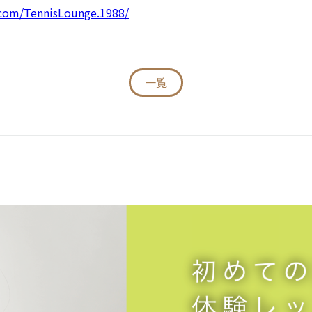
.com/TennisLounge.1988/
一覧