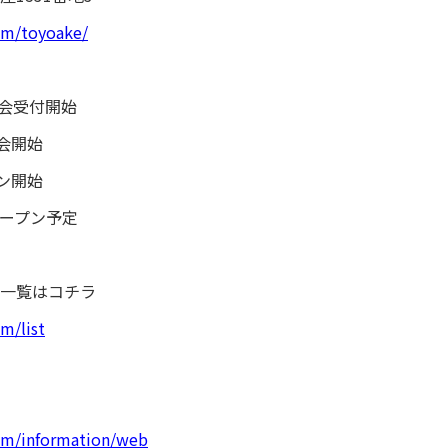
om/toyoake/
入会受付開始 ⁡
会開始 ⁡
スン開始
ドオープン予定
一覧はコチラ
m/list
com/information/web