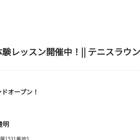
N/体験レッスン開催中！|| テニスラウ
ランドオープン！
豊明
1531番地3