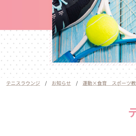
テニスラウンジ
/
お知らせ
/
運動×食育 スポーツ教