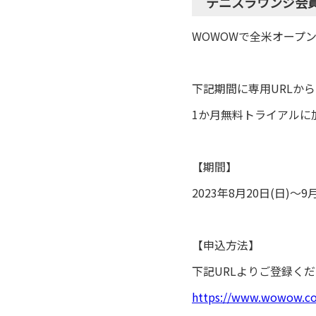
テニスラウンジ会
WOWOWで全米オープ
下記期間に専用URLか
1か月無料トライアルに加
【期間】
2023年8月20日(日)〜9月
【申込方法】
下記URLよりご登録く
https://www.wowow.co.