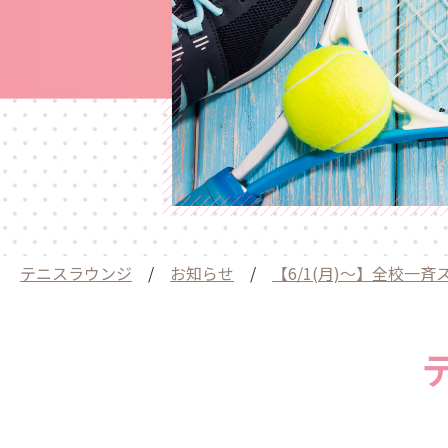
テニスラウンジ
/
お知らせ
/
【6/1(月)～】全校一