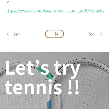
う
https://www.facebook.com/TennisLounge.1988/posts/1
前へ
一覧
次へ