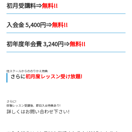
初月受講料⇒
無料!!
入会金 5,400円⇒
無料!!
初年度年会費 3,240円⇒
無料!!
他スクールからののりかえ特典
さらに
初月度レッスン受け放題!
さらに!
体験レッスン受講後、即日入会特典あり!
詳しくはお問い合わせ下さい!