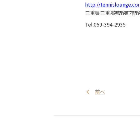
http://tennislounge.c
三重県三重郡菰野町宿野3
Tel:059-394-2935
前へ