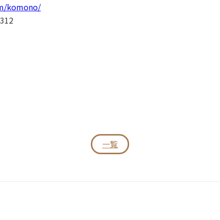
om/komono/
12
一覧