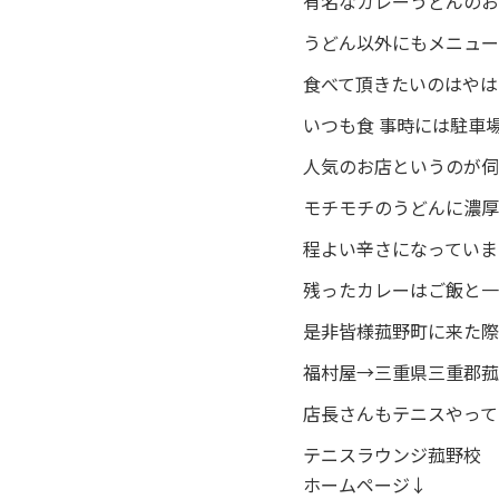
有名なカレーうどんのお
うどん以外にもメニュー
食べて頂きたいのはやは
いつも食 事時には駐車
人気のお店というのが伺
モチモチのうどんに濃厚
程よい辛さになっていま
残ったカレーはご飯と一
是非皆様菰野町に来た際
福村屋→三重県三重郡菰野
店長さんもテニスやってま
テニスラウンジ菰野校
ホームページ↓