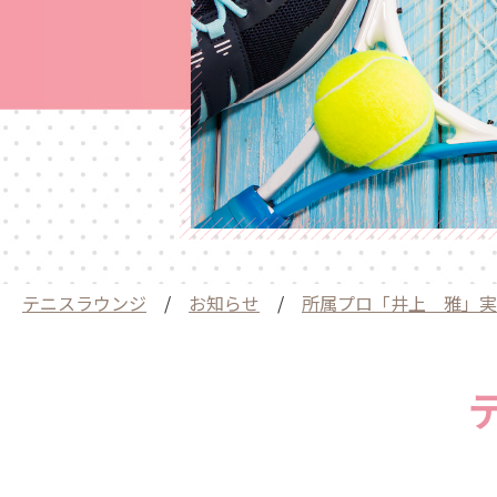
テニスラウンジ
/
お知らせ
/
所属プロ「井上 雅」実