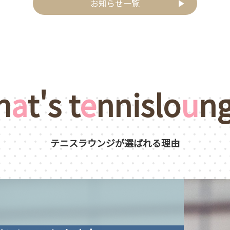
お知らせ一覧
h
a
t's t
e
nnislo
u
n
テニスラウンジが選ばれる理由