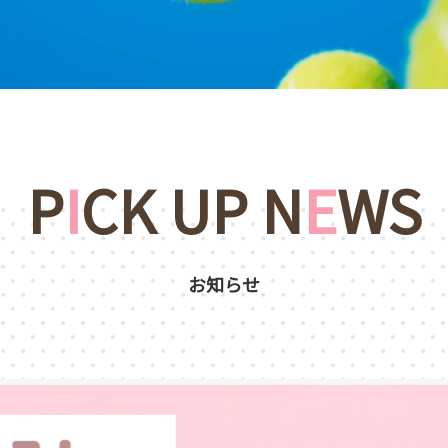
P
I
CK UP N
E
WS
お知らせ