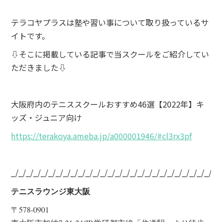
テラコヤプラスは塾や習い事について取り扱っているサ
イトです。
⇩そこに掲載している記事で当スクールをご紹介してい
ただきました⇩
大阪府内のテニススクールおすすめ46選【2022年】キ
ッズ・ジュニア向け
https://terakoya.ameba.jp/a000001946/#cl3rx3pf
_/_/_/_/_/_/_/_/_/_/_/_/_/_/_/_/_/_/_/_/_/_/_/_/_/_/_/_/
テニスラウンジ東大阪
〒578-0901