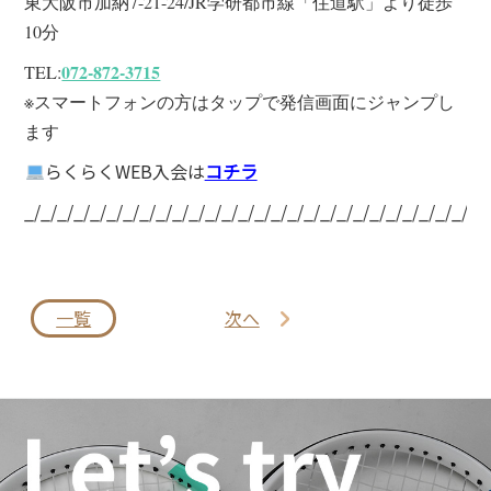
東大阪市加納7-21-24/JR学研都市線「住道駅」より徒歩
10分
072-872-3715
TEL:
※スマートフォンの方はタップで発信画面にジャンプし
ます
らくらくWEB入会は
コチラ
_/_/_/_/_/_/_/_/_/_/_/_/_/_/_/_/_/_/_/_/_/_/_/_/_/_/_/_/
一覧
次へ