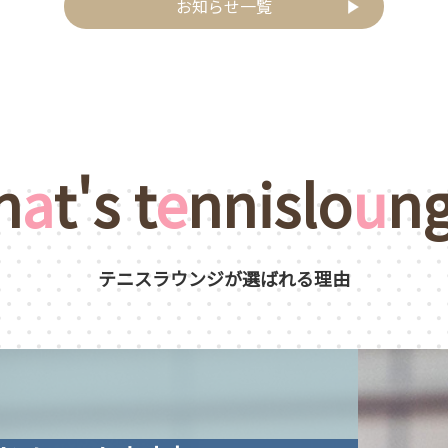
お知らせ一覧
h
a
t's t
e
nnislo
u
n
テニスラウンジが選ばれる理由