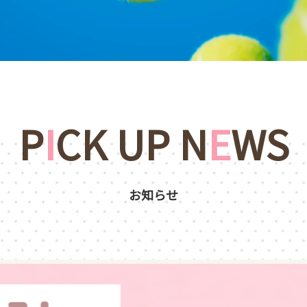
P
I
CK UP N
E
WS
お知らせ