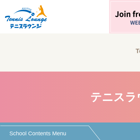
T
テニスラ
School Contents Menu