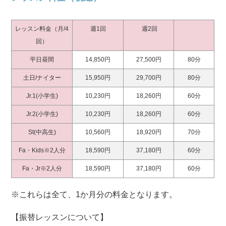
レッスン料金（月/4
週1回
週2回
回）
平日昼間
14,850円
27,500円
80分
土日/ナイター
15,950円
29,700円
80分
Jr.1(小学生)
10,230円
18,260円
60分
Jr.2(小学生)
10,230円
18,260円
60分
St(中高生)
10,560円
18,920円
70分
Fa・Kids※2人分
18,590円
37,180円
60分
Fa・Jr※2人分
18,590円
37,180円
60分
※これらは全て、1か月分の料金となります。
【振替レッスンについて】