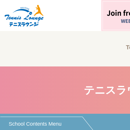
T
テニスラ
School Contents Menu