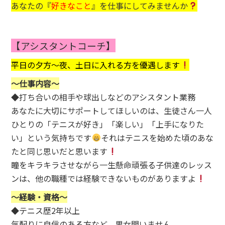
あなたの『
好きなこと
』を仕事にしてみませんか
【アシスタントコーチ】
平日の夕方～夜、
土日に入れる方を優遇します
〜仕事内容〜
◆打ち合いの相手や球出しなどのアシスタント業務
あなたに大切にサポートしてほしいのは、生徒さん一人
ひとりの「テニスが好き」「楽しい」「上手になりた
い」という気持ちです
それはテニスを始めた頃のあな
たと同じ思いだと思います
瞳をキラキラさせながら一生懸命頑張る子供達のレッス
ンは、他の職種では経験できないものがありますよ
〜経験・資格〜
◆テニス歴2年以上
気配りに自信のある方など、男女問いません