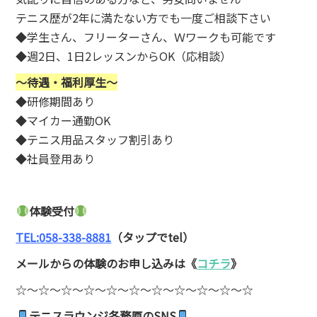
テニス歴が2年に満たない方でも一度ご相談下さい
◆学生さん、フリーターさん、Ｗワークも可能です
◆週2日、1日2レッスンからOK（応相談）
〜待遇・福利厚生〜
◆研修期間あり
◆マイカー通勤OK
◆テニス用品スタッフ割引あり
◆社員登用あり
体験受付
TEL:058-338-8881
（タップでtel）
メールからの体験のお申し込みは《
コチラ
》
☆〜☆〜☆〜☆〜☆〜☆〜☆〜☆〜☆〜☆〜☆
テニスラウンジ各務原のSNS