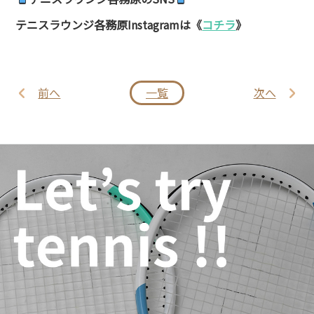
テニスラウンジ各務原
Instagram
は《
コチラ
》
前へ
一覧
次へ