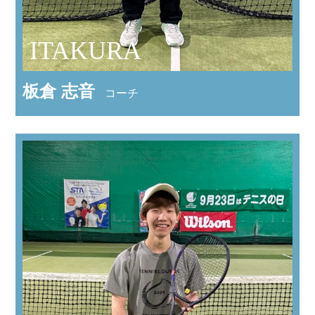
ITAKURA
板倉 志音
コーチ