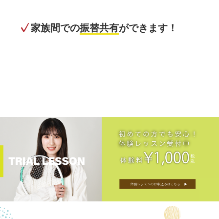
家族間での
振替共有
ができます！