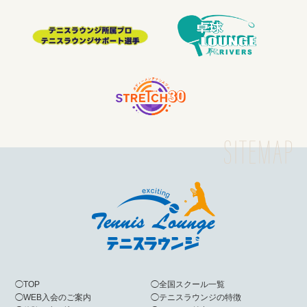
◯
TOP
◯
全国スクール一覧
◯
WEB入会のご案内
◯
テニスラウンジの特徴