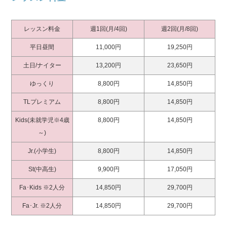
レッスン料金
週1回(月/4回)
週2回(月/8回)
平日昼間
11,000円
19,250円
土日/ナイター
13,200円
23,650円
ゆっくり
8,800円
14,850円
TLプレミアム
8,800円
14,850円
Kids(未就学児※4歳
8,800円
14,850円
～)
Jr.(小学生)
8,800円
14,850円
St(中高生)
9,900円
17,050円
Fa･Kids ※2人分
14,850円
29,700円
Fa･Jr. ※2人分
14,850円
29,700円