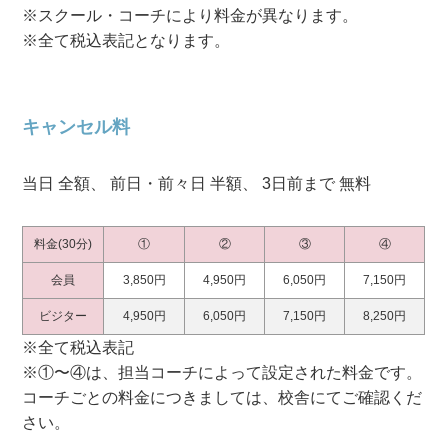
※スクール・コーチにより料金が異なります。
※全て税込表記となります。
キャンセル料
当日 全額、 前日・前々日 半額、 3日前まで 無料
料金(30分)
①
②
③
④
会員
3,850円
4,950円
6,050円
7,150円
ビジター
4,950円
6,050円
7,150円
8,250円
※全て税込表記
※①〜④は、担当コーチによって設定された料金です。
コーチごとの料金につきましては、校舎にてご確認くだ
さい。