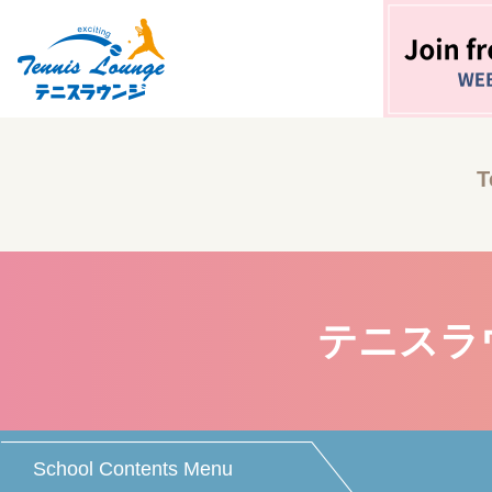
T
テニスラ
School Contents Menu