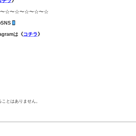
コチラ
》
〜☆〜☆〜☆〜☆〜☆
SNS
tagram
は《
コチラ
》
ることはありません。