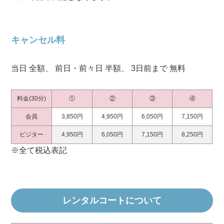
キャンセル料
当日 全額、 前日・前々日 半額、 3日前まで 無料
料金(30分)
①
②
③
④
会員
3,850円
4,950円
6,050円
7,150円
ビジター
4,950円
6,050円
7,150円
8,250円
※全て税込表記
レンタルコートについて