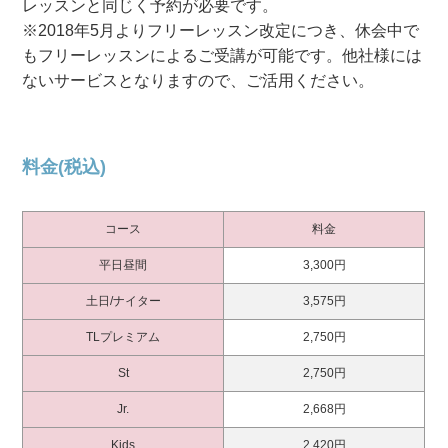
レッスンと同じく予約が必要です。
※2018年5月よりフリーレッスン改定につき、休会中で
もフリーレッスンによるご受講が可能です。他社様には
ないサービスとなりますので、ご活用ください。
料金(税込)
コース
料金
平日昼間
3,300円
土日/ナイター
3,575円
TLプレミアム
2,750円
St
2,750円
Jr.
2,668円
Kids
2,420円