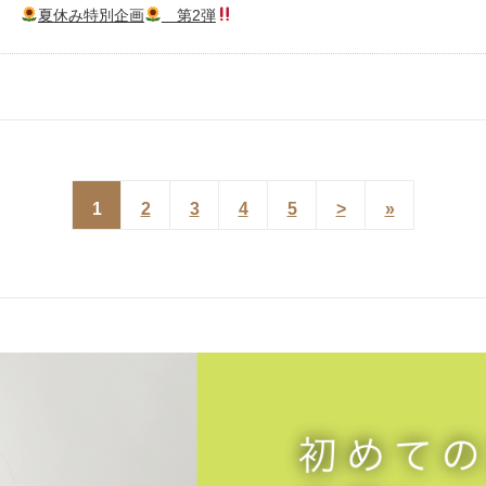
夏休み特別企画
第2弾
1
2
3
4
5
>
»