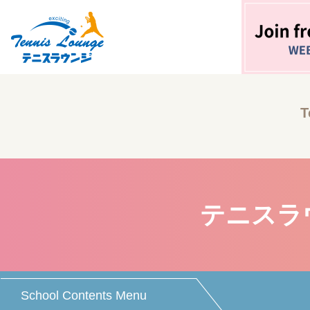
T
テニスラ
School Contents Menu