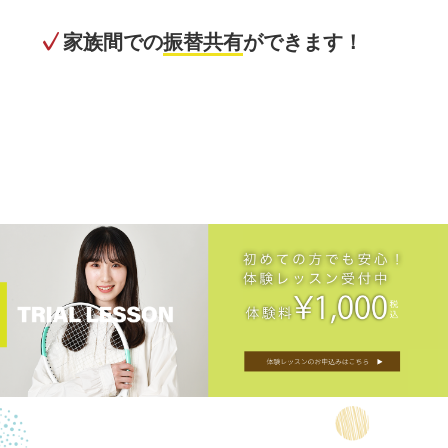
家族間での
振替共有
ができます！