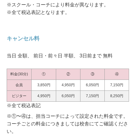
※スクール・コーチにより料金が異なります。
※全て税込表記となります。
キャンセル料
当日 全額、 前日・前々日 半額、 3日前まで 無料
料金(30分)
①
②
③
④
会員
3,850円
4,950円
6,050円
7,150円
ビジター
4,950円
6,050円
7,150円
8,250円
※全て税込表記
※①〜④は、担当コーチによって設定された料金です。
コーチごとの料金につきましては校舎にてご確認くださ
い。