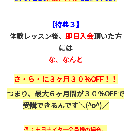
【特典３】
体験レッスン後、
即日入会
頂いた方
には
な、なんと
さ・ら・に３ヶ月３０％OFF！！
つまり、最大
６ヶ月間が３０％OFFで
受講できるんです＼(^o^)／
例：土日ナイター会員様の場合、