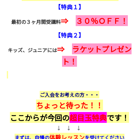
【特典１】
⇒
３０％ＯＦＦ！
最初の３ヶ月間受講料
【特典２】
⇒
ラケットプレゼン
キッズ、ジュニアには
ト！
ご入会をお考えの方・・・
ちょっと待った！！
ここからが今回の
超目玉特典
です！
↓ ↓ ↓
体験レッスン
まずは、自慢の
を受けてください