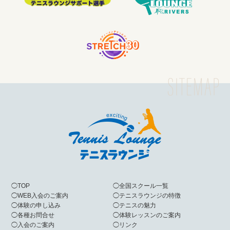
◯
TOP
◯
全国スクール一覧
◯
WEB入会のご案内
◯
テニスラウンジの特徴
◯
体験の申し込み
◯
テニスの魅力
◯
各種お問合せ
◯
体験レッスンのご案内
◯
入会のご案内
◯
リンク