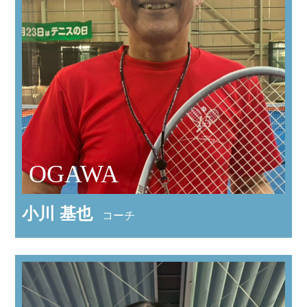
OGAWA
小川 基也
コーチ