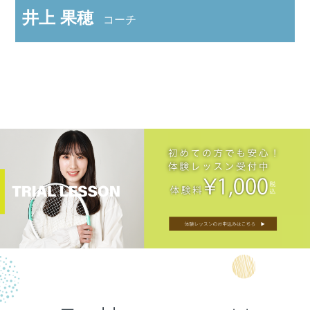
井上 果穂
コーチ