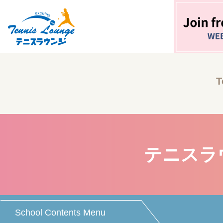
T
テニスラ
School Contents Menu