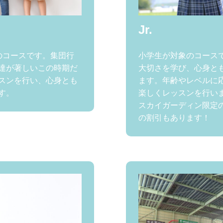
Jr.
のコースです。集団行
小学生が対象のコース
達が著しいこの時期だ
大切さを学び、心身と
スンを行い、心身とも
ます。年齢やレベルに
す。
楽しくレッスンを行い
スカイガーディン限定
の割引もあります！