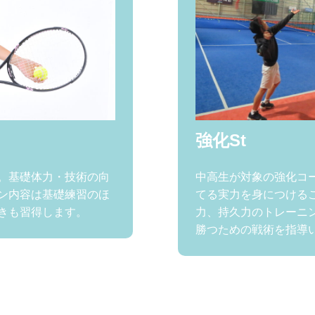
強化St
。基礎体力・技術の向
中高生が対象の強化コ
ン内容は基礎練習のほ
てる実力を身につける
きも習得します。
力、持久力のトレーニ
勝つための戦術を指導