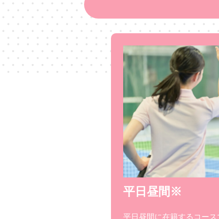
平日昼間※
平日昼間に在籍するコース