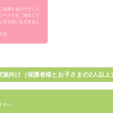
に指導するのでテニス
コースです。球出しで
し打ち合いもできるよ
です｡
家族向け（保護者様とお子さまの2人以上
ません｡