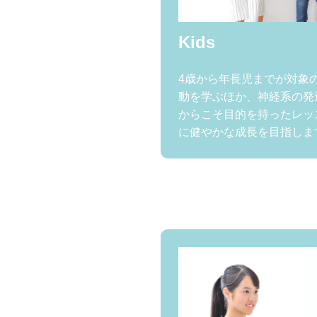
Kids
4歳から年長児までが対象
動を学ぶほか、神経系の発
からこそ目的を持ったレッ
に健やかな成長を目指しま