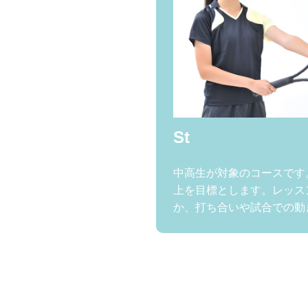
St
中高生が対象のコースです
上を目標とします。レッス
か、打ち合いや試合での動