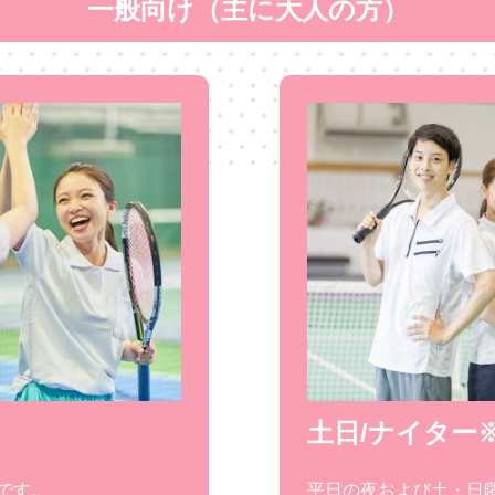
一般向け（主に大人の方）
土日/ナイター
です。
平日の夜および土・日