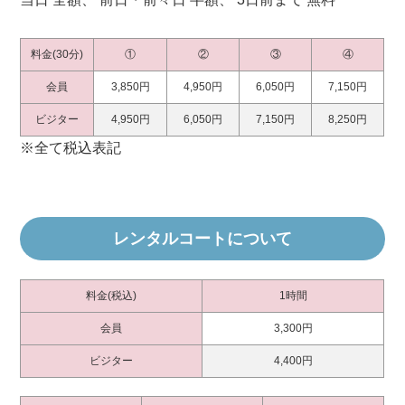
料金(30分)
①
②
③
④
会員
3,850円
4,950円
6,050円
7,150円
ビジター
4,950円
6,050円
7,150円
8,250円
※全て税込表記
レンタルコートについて
料金(税込)
1時間
会員
3,300円
ビジター
4,400円