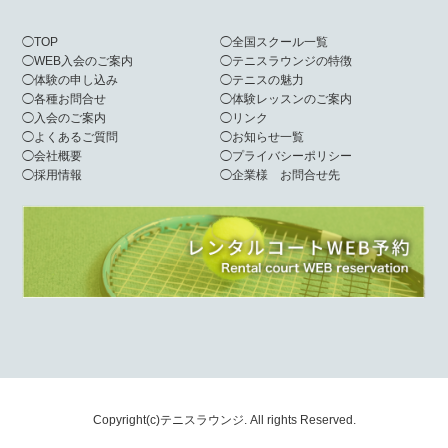
◯
TOP
◯
全国スクール一覧
◯
WEB入会のご案内
◯
テニスラウンジの特徴
◯
体験の申し込み
◯
テニスの魅力
◯
各種お問合せ
◯
体験レッスンのご案内
◯
入会のご案内
◯
リンク
◯
よくあるご質問
◯
お知らせ一覧
◯
会社概要
◯
プライバシーポリシー
◯
採用情報
◯
企業様 お問合せ先
Copyright(c)テニスラウンジ. All rights Reserved.