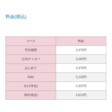
料金(税込)
コース
料金
平日昼間
2,475円
土日/ナイター
3,163円
はじめて
2,475円
Kids
2,118円
Jr.(小学生)
2,337円
St(中高生)
2,613円