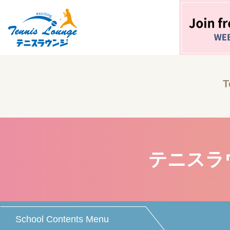
T
テニスラ
School Contents Menu