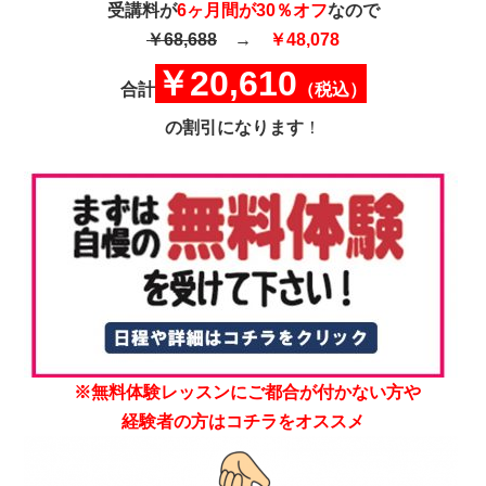
受講料が
6ヶ月間が30％オフ
なので
￥68,688
→
￥48,078
￥20,610
合計
（税込）
の割引になります
！
※無料体験レッスンにご都合が付かない方や
経験者の方はコチラをオススメ