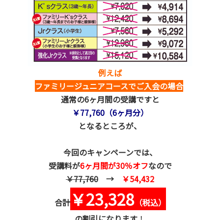
例えば
ファミリージュニアコースでご入会の場合
通常の6ヶ月間の受講ですと
￥77,760（6ヶ月分）
となるところが、
今回のキャンペーンでは、
受講料が
6ヶ月間が30％オフ
なので
￥77,760
→
￥54,432
￥23,328
合計
（税込）
の割引になります
！