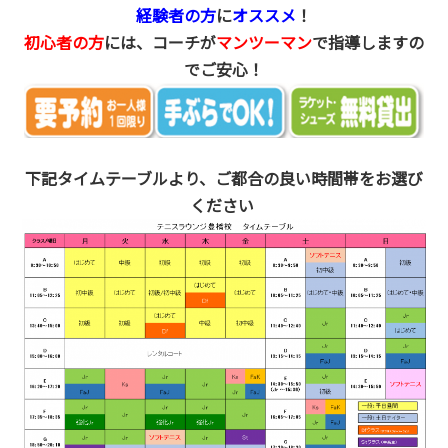
経験者の方
に
オススメ
！
初心者の方
には、コーチが
マンツーマン
で指導しますの
でご安心！
下記タイムテーブルより、ご都合の良い時間帯をお選び
ください