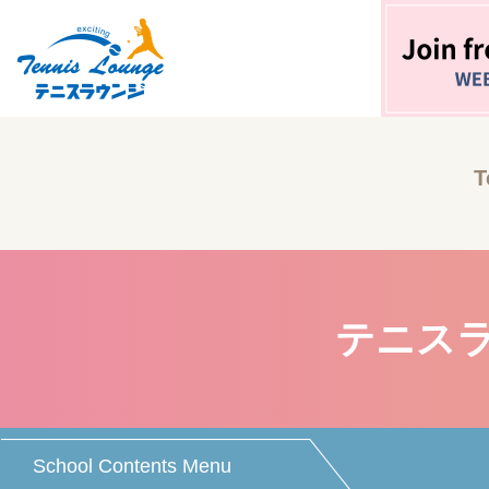
T
テニスラ
School Contents Menu